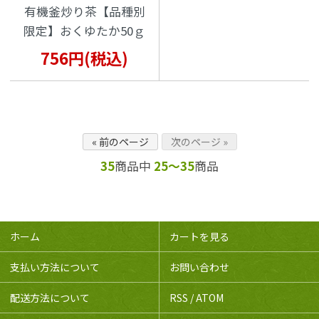
有機釜炒り茶【品種別
限定】おくゆたか50ｇ
756円(税込)
« 前のページ
次のページ »
35
商品中
25～35
商品
ホーム
カートを見る
支払い方法について
お問い合わせ
配送方法について
RSS
/
ATOM