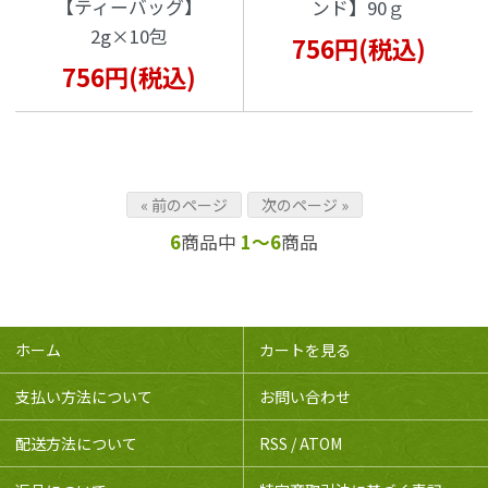
【ティーバッグ】
ンド】90ｇ
2g×10包
756円(税込)
756円(税込)
« 前のページ
次のページ »
6
商品中
1～6
商品
ホーム
カートを見る
支払い方法について
お問い合わせ
配送方法について
RSS
/
ATOM