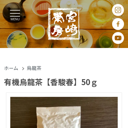
MENU
ホーム
烏龍茶
有機烏龍茶【香駿春】50ｇ